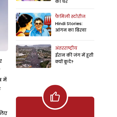
का घर
फैमिली स्टोरीज
Hindi Stories:
आंगन का बिरवा
अंतरराष्ट्रीय
ईरान की जंग में हूती
र
क्यों कूदे?
न
 में
े
सलिए