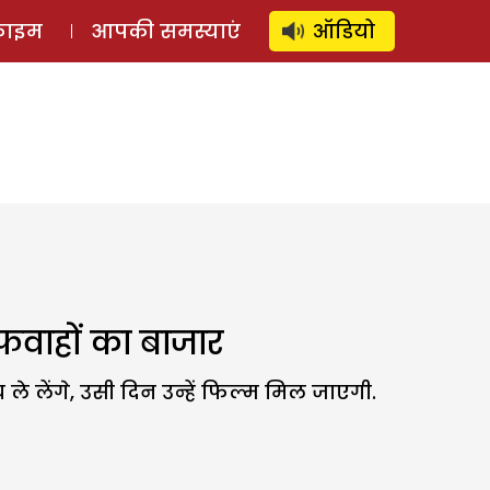
⚲
स्टोरी
लॉग इन
SUBSCRIBE
्राइम
आपकी समस्याएं
ऑडियो
फवाहों का बाजार
े लेंगे, उसी दिन उन्हें फिल्म मिल जाएगी.