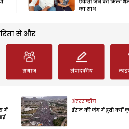
धी
एकता जैन को मिला धर्में
का साथ
रिता से और
समाज
संपादकीय
लाइ
अंतरराष्ट्रीय
 में
ईरान की जंग में हूती क्यों क
पाई