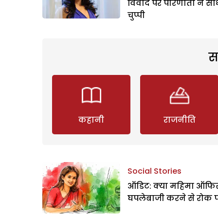
विवाद पर परिणीती ने सा
चुप्पी
स
कहानी
राजनीति
Social Stories
ऑडिट: क्या महिमा ऑफिस
घपलेबाजी करने से रोक 