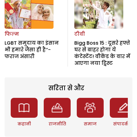
फिल्म
टीवी
LGBT समुदाय का इंसान
Bigg Boss 15 : दूसरे हफ्ते
भी हमारे जैसा ही है’’-
घर से बाहर होगा ये
फराज अंसारी
कंटेस्टेंट! वीकेंड के वार में
आएगा नया ट्विस्ट
सरिता से और
कहानी
राजनीति
समाज
संपादकीय