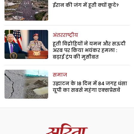
ईरान की जंग में हूती क्यों कूदे?
अंतरराष्ट्रीय
हूती विद्रोहियों ने यमन और सऊदी
अरब पर किया भयंकर हमला :
बढ़ाई ट्रंप की मुसीबत
समाज
उद्घाटन के 18 दिन में 84 जगह धंसा
यूपी का सबसे महंगा एक्सप्रेसवे