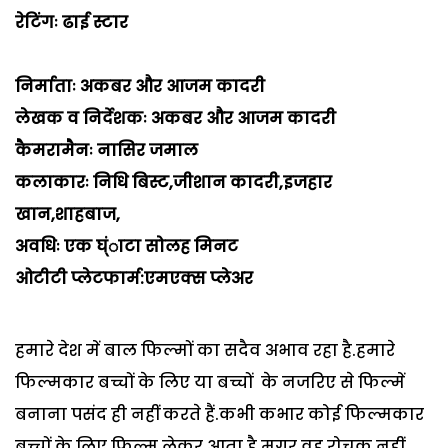
रेटिंगः ढाई स्टार
निर्माताः अकबर और आजम कादरी
लेखक व निर्देशकः अकबर और आजम कादरी
कैमरामैनः नासिर जमाल
कलाकारः निधि बिस्ट,जीशान कादरी,इजहार
खान,शाहबाज,
अवधिः एक घ्ंाटा सोलह मिनट
ओटीटी प्लेटफार्म:एमएक्स प्लेअर
हमारे देश में बाल फिल्मों का सदैव अभाव रहा है.हमारे
फिल्मकार बच्चों के लिए या बच्चों के नजरिए से फिल्में
बनाना पसंद ही नहीं करते हैं.कभी कभार कोई फिल्मकार
बच्चों के लिए फिल्म लेकर आता है,मगर वह रोचक नहीं