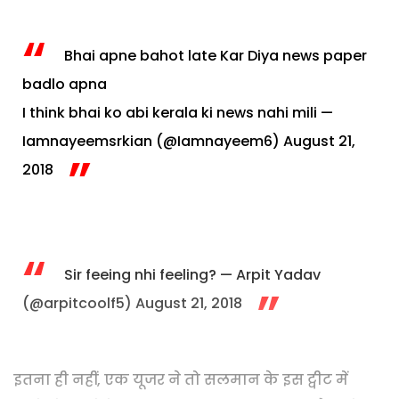
Bhai apne bahot late Kar Diya news paper
badlo apna
I think bhai ko abi kerala ki news nahi mili
—
Iamnayeemsrkian (@Iamnayeem6)
August 21,
2018
Sir feeing nhi feeling?
— Arpit Yadav
(@arpitcoolf5)
August 21, 2018
इतना ही नहीं, एक यूजर ने तो सलमान के इस ट्वीट में