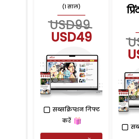
(1 साल)
प्र
USD99
USD49
U
U
सब्सक्रिप्शन गिफ्ट
करें
सब्