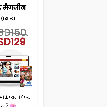
िंट मैगजीन
(1 साल)
SD150
SD129
सक्रिप्शन गिफ्ट
करें