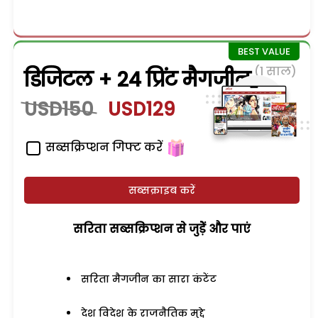
(1 साल)
डिजिटल + 24 प्रिंट मैगजीन
USD150
USD129
सब्सक्रिप्शन गिफ्ट करें
सब्सक्राइब करें
सरिता सब्सक्रिप्शन से जुड़ेें और पाएं
सरिता मैगजीन का सारा कंटेंट
देश विदेश के राजनैतिक मुद्दे