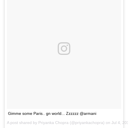
Gimme some Paris.. gn world... Zzzzzz @armani
A post shared by Priyanka Chopra (@priyankachopra) on
Jul 4, 2