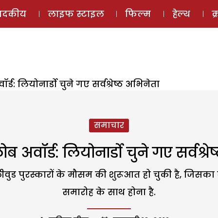
ई-मैगज़ीन
ऑडियो 
पादकीय
लाइफ स्टाइल
फिल्म
हेल्थ
क
र्ड: लियोनार्डो चुने गए सर्वश्रेष्ठ अभिनेता
समाचार
ोब अवॉर्ड: लियोनार्डो चुने गए सर्वश्रे
ीवुड पुरस्कारों के मौसम की शुरूआत हो चुकी है, जिस
समारोह के साथ होना है.