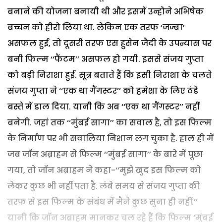
बनाने की योजना बनायी थी और इसमें उन्होने अभिषेक
बच्चन को हीरो लिया था. लेकिन एक तरफ ‘जज्बा’
असफल हुई, तो दूसरी तरफ एस हुसेन जैदी के उपन्यास पर
बनी फिल्म ‘‘फैंटम’’ असफल हो गयी. इससे संजय गुप्ता
को बड़ी निराशा हुई. सूत्र बताते हैं कि इसी निराशा के चलते
संजय गुप्ता ने ‘‘एक था गैंगस्टर’’ को हमेशा के लिए ठंडे
बस्ते में डाल दिया. यानी कि अब ‘‘एक था गैंगस्टर’’ नहीं
बनेगी. जहां तक ‘‘मुंबई सागा’’ का सवाल है, तो इस फिल्म
के निर्माण पर भी सवालिया निशान लग चुका है. हाल ही में
जब जॉन अब्राहम से फिल्म ‘‘मुंबई सागा’’ के बारे में पूछा
गया, तो जॉन अब्राहम ने कहा-‘‘मुझे खुद इस फिल्म को
लेकर कुछ भी नहीं पता है. लंबे समय से संजय गुप्ता की
तरफ से इस फिल्म के संबंध में मैने कुछ सुना ही नहीं.’’
यानी कि जॉन अब्राहम मानकर चल रहे हैं कि फिल्म ‘मुंबई