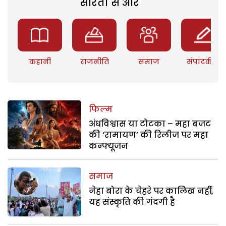
सरिता से और
कहानी
राजनीति
समाज
संपादकीय
फिल्म
अंधविश्वास या टोटका – महा बजट
की ‘रामायण’ की रिलीज पर महा
कन्फ्यूजन
समाज
नेहा बोरा के चेहरे पर कालिख नहीं,
यह संस्कृति की गंदगी है