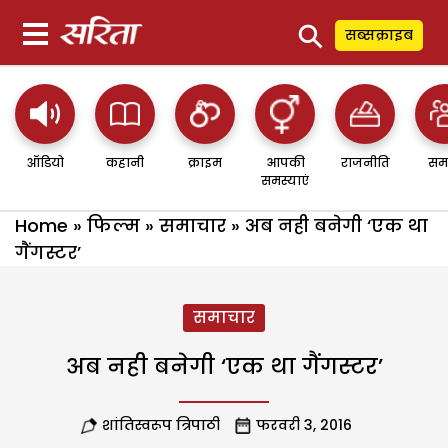
⚲
सब्सक्राइब
ऑडियो
कहानी
क्राइम
आपकी
राजनीति
सम
समस्याएं
Home
»
फिल्म
»
समाचार
»
अब नही बनेगी ‘एक था
गैंगस्टर’
समाचार
अब नही बनेगी ‘एक था गैंगस्टर’
शांतिस्वरूप त्रिपाठी
फरवरी 3, 2016