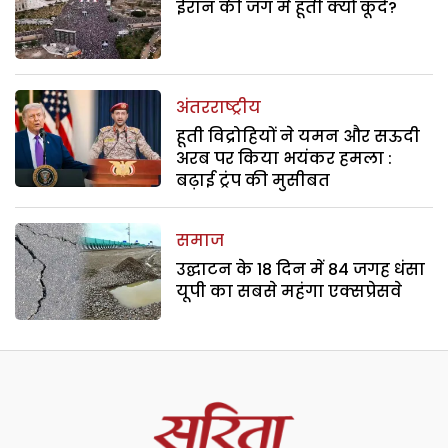
ईरान की जंग में हूती क्यों कूदे?
अंतरराष्ट्रीय
हूती विद्रोहियों ने यमन और सऊदी
अरब पर किया भयंकर हमला :
बढ़ाई ट्रंप की मुसीबत
समाज
उद्घाटन के 18 दिन में 84 जगह धंसा
यूपी का सबसे महंगा एक्सप्रेसवे