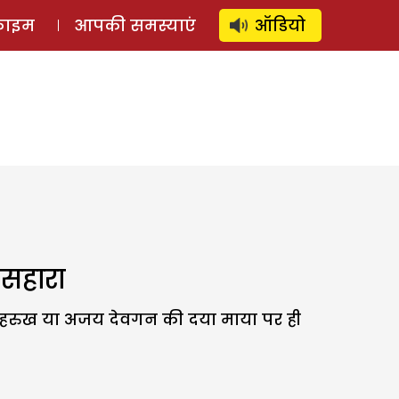
⚲
स्टोरी
लॉग इन
SUBSCRIBE
्राइम
आपकी समस्याएं
ऑडियो
सहारा
 शाहरुख या अजय देवगन की दया माया पर ही