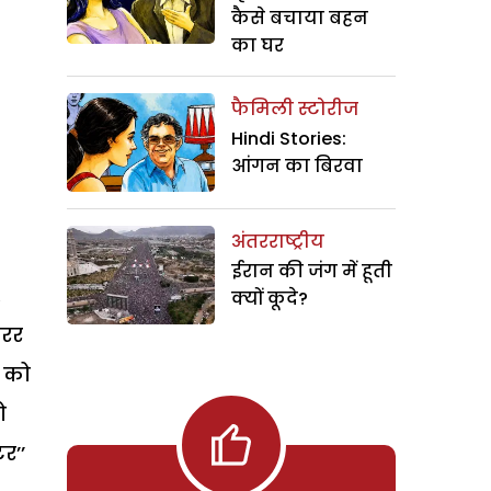
कैसे बचाया बहन
का घर
फैमिली स्टोरीज
Hindi Stories:
आंगन का बिरवा
अंतरराष्ट्रीय
ईरान की जंग में हूती
.
क्यों कूदे?
ारर
न को
ो
र’’