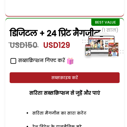
(1 साल)
डिजिटल + 24 प्रिंट मैगजीन
USD150
USD129
सब्सक्रिप्शन गिफ्ट करें
सब्सक्राइब करें
सरिता सब्सक्रिप्शन से जुड़ेें और पाएं
सरिता मैगजीन का सारा कंटेंट
देश विदेश के राजनैतिक मुद्दे