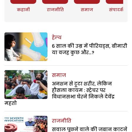
कहानी
राजनीति
समाज
संपादकीय
हेल्थ
6 साल की उम्र में पीरियड्स, बीमारी
या वजह कुछ और…?
समाज
अनशन से टूटा शरीर, लेकिन
हौसला कायम : स्ट्रेचर पर
विधानसभा घेरने निकले देवेंद्र
महतो
राजनीति
सवाल पूछने वाले की जबान काटने