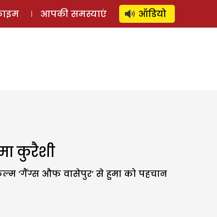
⚲
स्टोरी
लॉग इन
SUBSCRIBE
्राइम
आपकी समस्याएं
ऑडियो
मा कुरैशी
ल्म ‘गैंग्स औफ वासेपुर’ से हुमा को पहचान