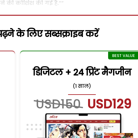
ने की कोशिश की गई है.””
़ने के लिए सब्सक्राइब करें
डिजिटल + 24 प्रिंट मैगजीन
(1 साल)
USD150
USD129