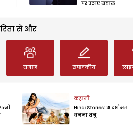
पर उठाए सवाल
रिता से और
समाज
संपादकीय
लाइ
कहानी
पत्नी
Hindi Stories: आदर्श मत
र
बनना तनु