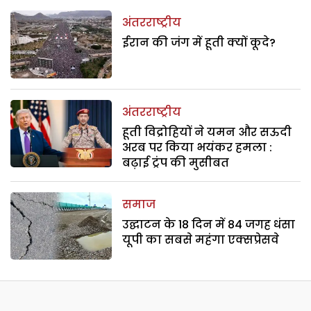
अंतरराष्ट्रीय
ईरान की जंग में हूती क्यों कूदे?
अंतरराष्ट्रीय
हूती विद्रोहियों ने यमन और सऊदी
अरब पर किया भयंकर हमला :
बढ़ाई ट्रंप की मुसीबत
समाज
उद्घाटन के 18 दिन में 84 जगह धंसा
यूपी का सबसे महंगा एक्सप्रेसवे