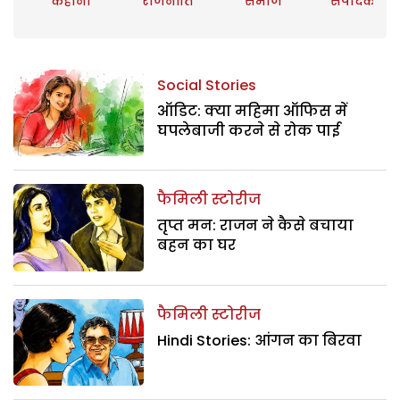
कहानी
राजनीति
समाज
संपादकीय
Social Stories
ऑडिट: क्या महिमा ऑफिस में
घपलेबाजी करने से रोक पाई
फैमिली स्टोरीज
तृप्त मन: राजन ने कैसे बचाया
बहन का घर
फैमिली स्टोरीज
Hindi Stories: आंगन का बिरवा