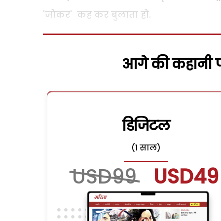
'जोकर' कह कर बुलाता हो.
आगे की कहानी पढ
डिजिटल
(1 साल)
USD99
USD49