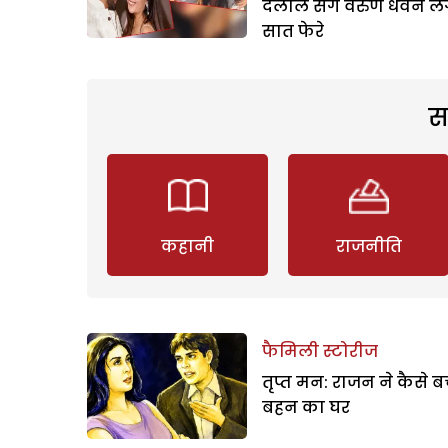
दलाल संग वरुण धवन लें
सात फेरे
स
कहानी
राजनीति
फैमिली स्टोरीज
तृप्त मन: राजन ने कैसे 
बहन का घर