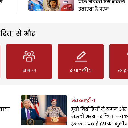
गे
पीछे सबकी ऐसे नकल
उतारता है परम
रिता से और
समाज
संपादकीय
लाइ
अंतरराष्ट्रीय
बचाया
हूती विद्रोहियों ने यमन और
सऊदी अरब पर किया भयं
हमला : बढ़ाई ट्रंप की मुसी