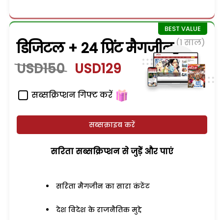
(1 साल)
डिजिटल + 24 प्रिंट मैगजीन
USD150
USD129
सब्सक्रिप्शन गिफ्ट करें
सब्सक्राइब करें
सरिता सब्सक्रिप्शन से जुड़ेें और पाएं
सरिता मैगजीन का सारा कंटेंट
देश विदेश के राजनैतिक मुद्दे