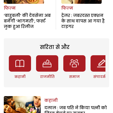
फिल्म
फिल्म
‘बाहुबली’ की देवसेना अब
ट्रेलर : जबरदस्त एक्शन
बनेंगी ‘भागमती’, फर्स्ट
के साथ वापस आ गया है
लुक हुआ रिलीज
टाइगर
सरिता से और
कहानी
राजनीति
समाज
संपादकीय
कहानी
दलाल : जब पति ने किया पत्नी को