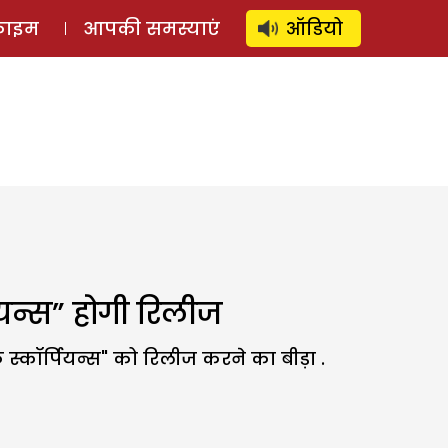
⚲
स्टोरी
लॉग इन
SUBSCRIBE
्राइम
आपकी समस्याएं
ऑडियो
यन्स” होगी रिलीज
ॉर्पियन्स" को रिलीज करने का बीड़ा .