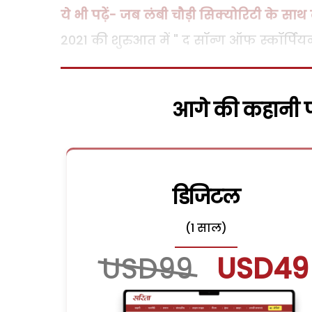
ये भी पढ़ें- जब लंबी चौड़ी सिक्योरिटी के सा
2021 की शुरुआत में " द सॉन्ग ऑफ स्कॉर्पियन्स
आगे की कहानी पढ
डिजिटल
(1 साल)
USD99
USD49