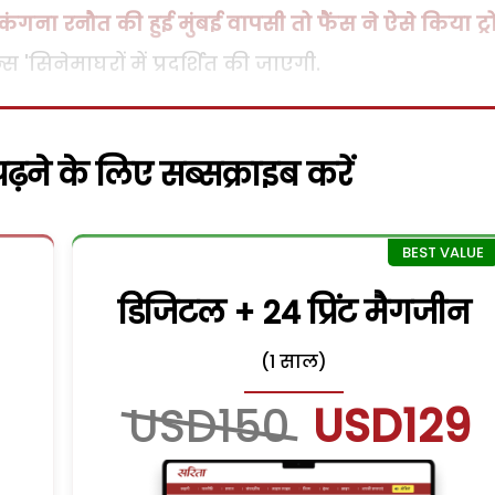
थ कंगना रनौत की हुई मुंबई वापसी तो फैंस ने ऐसे किया ट्
 'सिनेमाघरों में प्रदर्शित की जाएगी.
़ने के लिए सब्सक्राइब करें
डिजिटल + 24 प्रिंट मैगजीन
(1 साल)
USD150
USD129