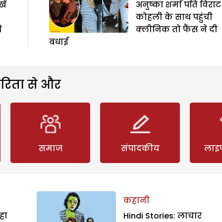
ें
अनुष्का शर्मा पति विराट
कोहली के साथ पहुंची
े
क्लीनिक तो फैंस ने दी
बधाई
रिता से और
समाज
संपादकीय
लाइ
कहानी
हा
Hindi Stories: लाचार