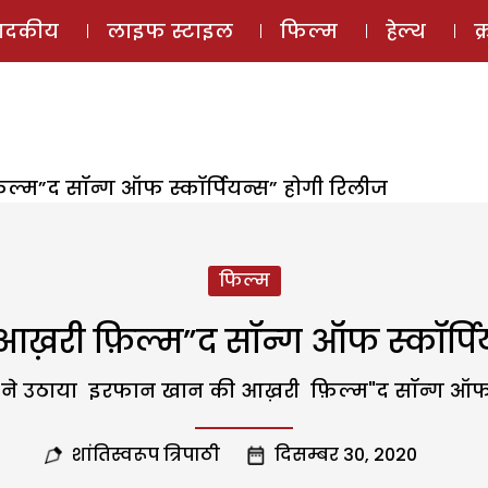
ई-मैगज़ीन
ऑडियो 
पादकीय
लाइफ स्टाइल
फिल्म
हेल्थ
क
्म”द सॉन्ग ऑफ स्कॉर्पियन्स” होगी रिलीज
फिल्म
़री फ़िल्म”द सॉन्ग ऑफ स्कॉर्पि
े उठाया इरफान खान की आख़री फ़िल्म"द सॉन्ग ऑफ स्क
शांतिस्वरूप त्रिपाठी
दिसम्बर 30, 2020