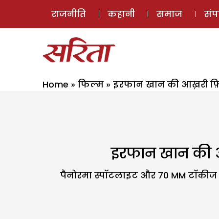
राजनीति
कहानी
समाज
सं
Home
»
फिल्म
»
इरफान खान की आख़री फ़िल
इरफान खान की आख
पैनोरमा स्पॉटलाइट और 70 MM टॉकीज न