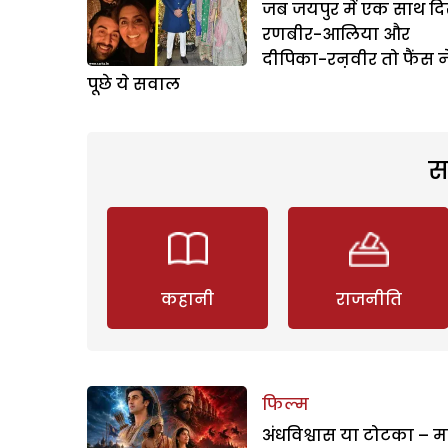
जब जयपुर में एक साथ दिख
रणबीर-आलिया और
दीपिका-रऩवीर तो फैंस न
पूछे ये सवाल
स
कहानी
राजनीति
फिल्म
अंधविश्वास या टोटका – म