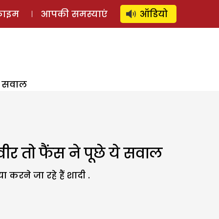
⚲
स्टोरी
लॉग इन
SUBSCRIBE
्राइम
आपकी समस्याएं
ऑडियो
े सवाल
तो फैंस ने पूछे ये सवाल
करने जा रहे हैं शादी .