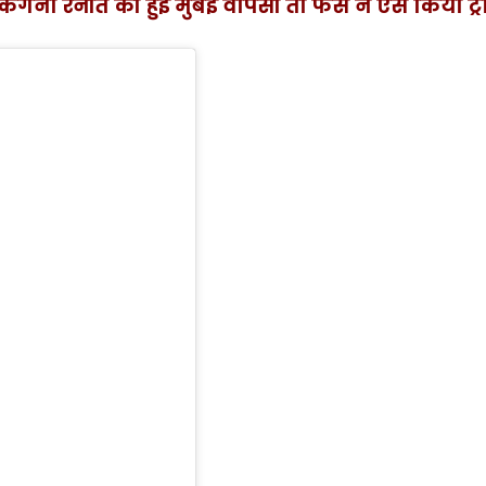
थ कंगना रनौत की हुई मुंबई वापसी तो फैंस ने ऐसे किया ट्