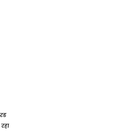
तरङ
 रहा