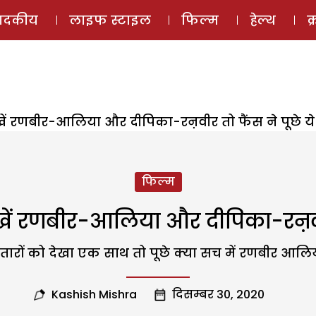
ई-मैगज़ीन
ऑडियो 
पादकीय
लाइफ स्टाइल
फिल्म
हेल्थ
क
ें रणबीर-आलिया और दीपिका-रऩवीर तो फैंस ने पूछे य
फिल्म
खें रणबीर-आलिया और दीपिका-रऩवीर 
ारों को देखा एक साथ तो पूछे क्या सच में रणबीर आलिया 
Kashish Mishra
दिसम्बर 30, 2020