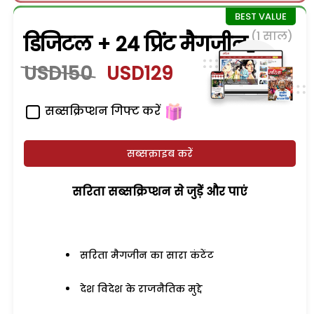
(1 साल)
डिजिटल + 24 प्रिंट मैगजीन
USD150
USD129
सब्सक्रिप्शन गिफ्ट करें
सब्सक्राइब करें
सरिता सब्सक्रिप्शन से जुड़ेें और पाएं
सरिता मैगजीन का सारा कंटेंट
देश विदेश के राजनैतिक मुद्दे