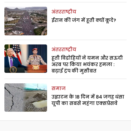
अंतरराष्ट्रीय
ईरान की जंग में हूती क्यों कूदे?
अंतरराष्ट्रीय
हूती विद्रोहियों ने यमन और सऊदी
अरब पर किया भयंकर हमला :
बढ़ाई ट्रंप की मुसीबत
समाज
उद्घाटन के 18 दिन में 84 जगह धंसा
यूपी का सबसे महंगा एक्सप्रेसवे