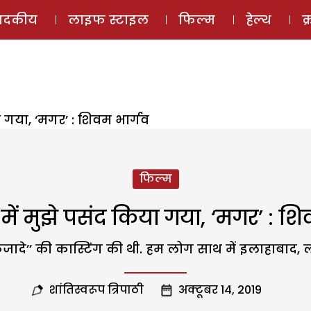
ई-मैगज़ीन
ऑडियो 
पादकीय
लाइफ स्टाइल
फिल्म
हेल्थ
क
 गया, ‘मगर’ : शिवम भार्गव
फिल्म
ं मुझे पसंद किया गया, ‘मगर’ : शि
कजादे’’ की कास्टिंग की थी. हम लोग साथ में इलाहाबा
शांतिस्वरूप त्रिपाठी
अक्टूबर 14, 2019