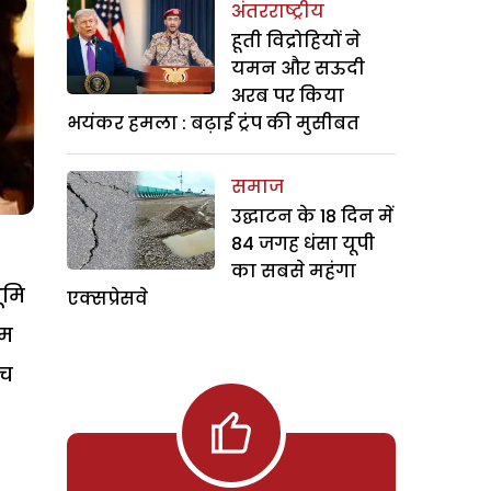
अंतरराष्ट्रीय
हूती विद्रोहियों ने
यमन और सऊदी
अरब पर किया
भयंकर हमला : बढ़ाई ट्रंप की मुसीबत
समाज
उद्घाटन के 18 दिन में
84 जगह धंसा यूपी
का सबसे महंगा
ूमि
एक्सप्रेसवे
वम
ंच