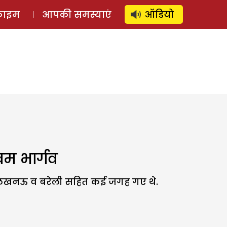
⚲
स्टोरी
लॉग इन
SUBSCRIBE
्राइम
आपकी समस्याएं
ऑडियो
वम भार्गव
द, लखनऊ व बरेली सहित कई जगह गए थे.