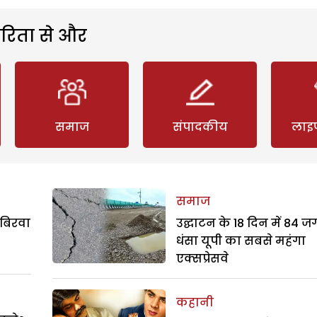
रिता से और
समाज
संपादकीय
लाइ
समाज
 बिरवा
उद्घाटन के 18 दिन में 84 ज
धंसा यूपी का सबसे महंगा
एक्सप्रेसवे
कहानी