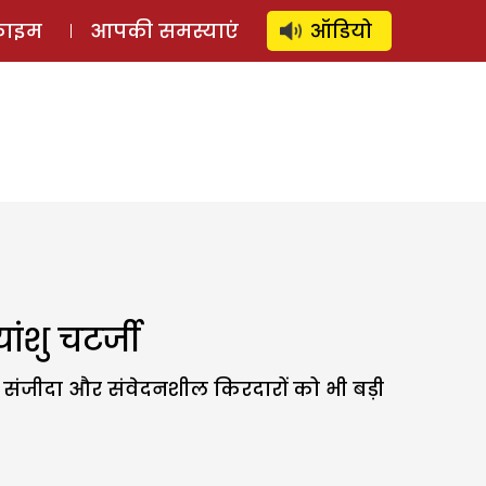
⚲
स्टोरी
लॉग इन
SUBSCRIBE
्राइम
आपकी समस्याएं
ऑडियो
ांशु चटर्जी
 मैं संजीदा और संवेदनशील किरदारों को भी बड़ी