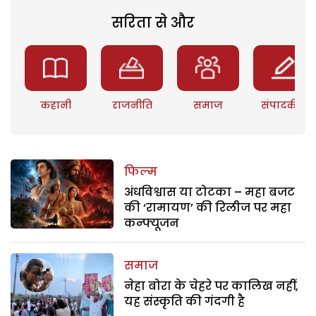
सरिता से और
कहानी
राजनीति
समाज
संपादकीय
फिल्म
अंधविश्वास या टोटका – महा बजट
की ‘रामायण’ की रिलीज पर महा
कन्फ्यूजन
समाज
नेहा बोरा के चेहरे पर कालिख नहीं,
यह संस्कृति की गंदगी है