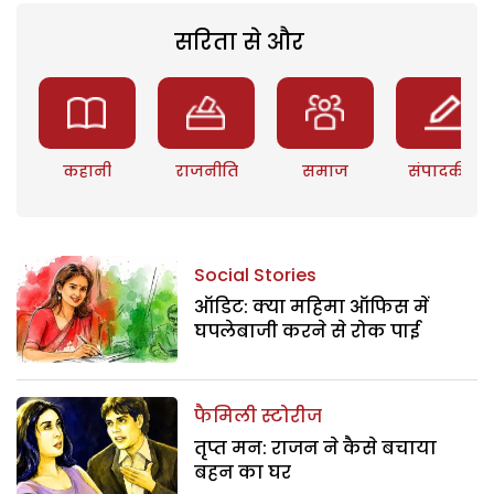
सरिता से और
कहानी
राजनीति
समाज
संपादकीय
Social Stories
ऑडिट: क्या महिमा ऑफिस में
घपलेबाजी करने से रोक पाई
फैमिली स्टोरीज
तृप्त मन: राजन ने कैसे बचाया
बहन का घर