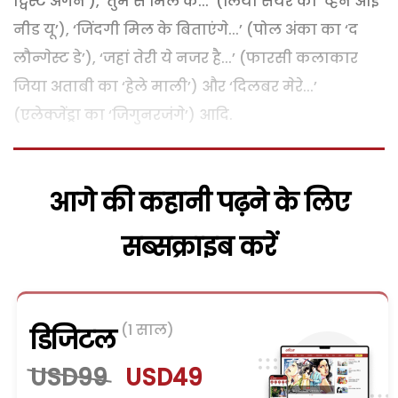
ट्विस्ट अगेन’), ‘तुम से मिल के...’ (लियो सेयर का ‘व्हेन आई
नीड यू’), ‘जिंदगी मिल के बिताएंगे...’ (पोल अंका का ‘द
लौन्गेस्ट डे’), ‘जहां तेरी ये नजर है...’ (फारसी कलाकार
जिया अताबी का ‘हेले माली’) और ‘दिलबर मेरे...’
(एलेक्जेंड्रा का ‘जिगुनरजंगे’) आदि.
आगे की कहानी पढ़ने के लिए
सब्सक्राइब करें
(1 साल)
डिजिटल
USD99
USD49