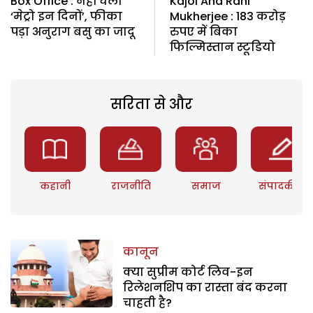
Box Office : नहीं चली
Kajol And Rani
‘मेट्रो इन दिनों’, फीका
Mukherjee : 183 करोड़
पड़ा अनुराग बसु का जादू
रुपए में बिका
फिल्मिस्तान स्टूडियो
सरिता से और
कहानी
राजनीति
समाज
संपादकीय
कानून
क्या सुप्रीम कोर्ट लिव-इन
रिलेशनशिप का रास्ता बंद करना
चाहती है?