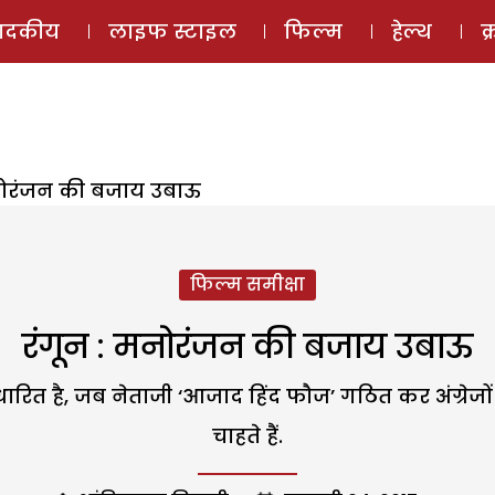
ई-मैगज़ीन
ऑडियो 
पादकीय
लाइफ स्टाइल
फिल्म
हेल्थ
क
मनोरंजन की बजाय उबाऊ
फिल्म समीक्षा
रंगून : मनोरंजन की बजाय उबाऊ
ारित है, जब नेताजी ‘आजाद हिंद फौज’ गठित कर अंग्र
चाहते हैं.