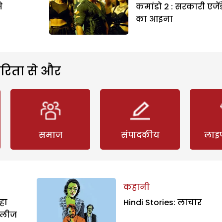
े
कमांडो 2 : सरकारी एजेंड
का आइना
रिता से और
समाज
संपादकीय
लाइ
कहानी
हा
Hindi Stories: लाचार
िलीज