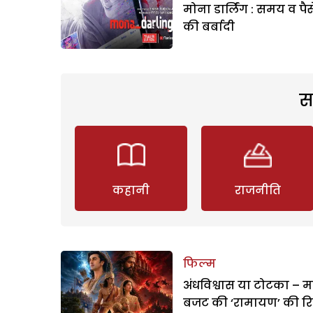
मोना डार्लिंग : समय व पैस
की बर्बादी
स
कहानी
राजनीति
फिल्म
अंधविश्वास या टोटका – म
बजट की ‘रामायण’ की र