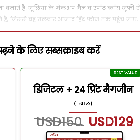
ते हैं. जूलिया के मेकअप मैन व स्पॉट ब्वॉय जूफी स
े हैं, जिससे वह तलवार आजाद हिंद फौज तक पहुंच जाए.
़ने के लिए सब्सक्राइब करें
डिजिटल + 24 प्रिंट मैगजीन
(1 साल)
USD150
USD129