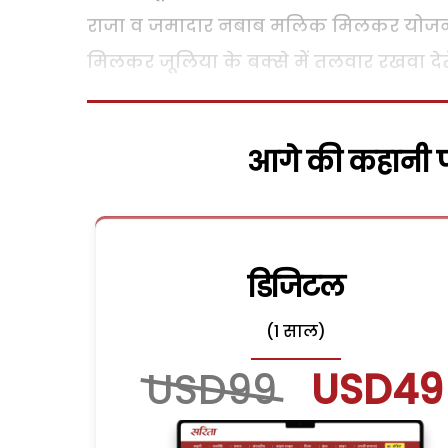
राजा व जमादार नबाब मलिक मिलकर योजना बना
मिलकर जूलिया के बक्से में तलवार रखवा देत
आगे की कहानी पढ
डिजिटल
(1 साल)
USD99
USD49