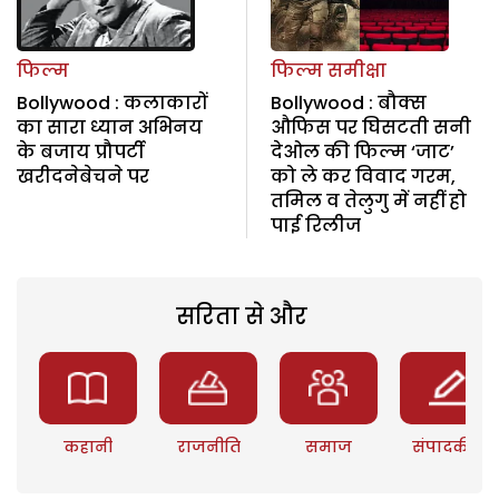
फिल्म
फिल्म समीक्षा
Bollywood : कलाकारों
Bollywood : बौक्स
का सारा ध्यान अभिनय
औफिस पर घिसटती सनी
के बजाय प्रौपर्टी
देओल की फिल्म ‘जाट’
खरीदनेबेचने पर
को ले कर विवाद गरम,
तमिल व तेलुगु में नहीं हो
पाई रिलीज
सरिता से और
कहानी
राजनीति
समाज
संपादकीय