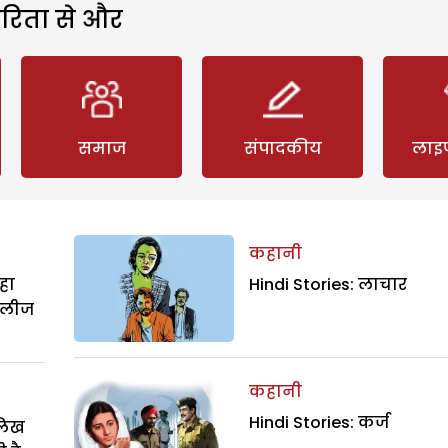
रिता से और
समाज
संपादकीय
लाइ
कहानी
हा
Hindi Stories: लाचार
िलीज
कहानी
Hindi Stories: कर्ज
ालिख