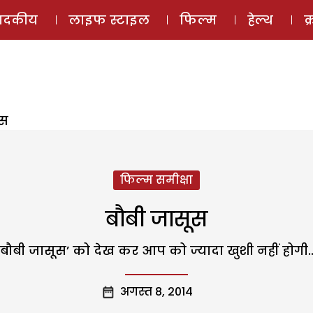
ई-मैगज़ीन
ऑडियो 
पादकीय
लाइफ स्टाइल
फिल्म
हेल्थ
क
ूस
फिल्म समीक्षा
बौबी जासूस
‘बौबी जासूस’ को देख कर आप को ज्यादा खुशी नहीं होगी..
अगस्त 8, 2014