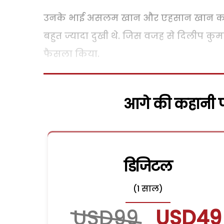
उनके भाई असलम खान और एहसान खान का न
बहुत ज्यादा दुखी थे. जिस वजह से दिलीप कु
फैसला किया.
आगे की कहानी पढ
डिजिटल
(1 साल)
USD99
USD49