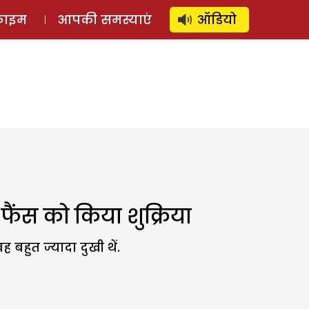
⚲
स्टोरी
लॉग इन
SUBSCRIBE
्राइम
आपकी समस्याएं
ऑडियो
फैंस को किया शुक्रिया
बहुत ज्यादा दुखी थें.