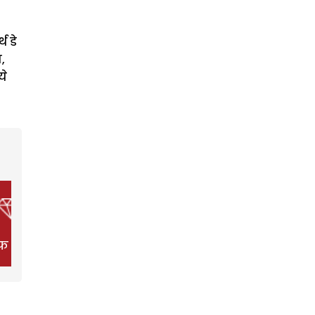
थ डे
,
ये
फ स्टाइल
फिल्म
हेल्थ