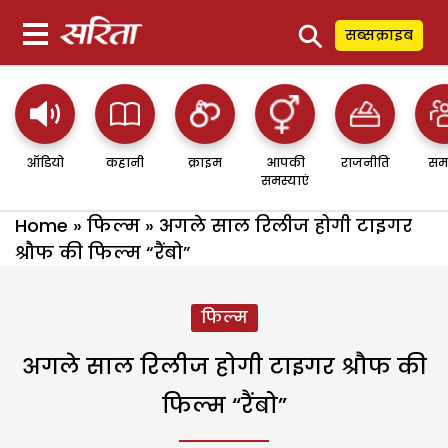
⚲
सब्सक्राइब
ऑडियो
कहानी
क्राइम
आपकी
राजनीति
सम
समस्याएं
Home
»
फिल्म
»
अगले साल रिलीज होगी टाइगर
श्रौफ की फिल्म “रैंबो”
फिल्म
अगले साल रिलीज होगी टाइगर श्रौफ की
फिल्म “रैंबो”