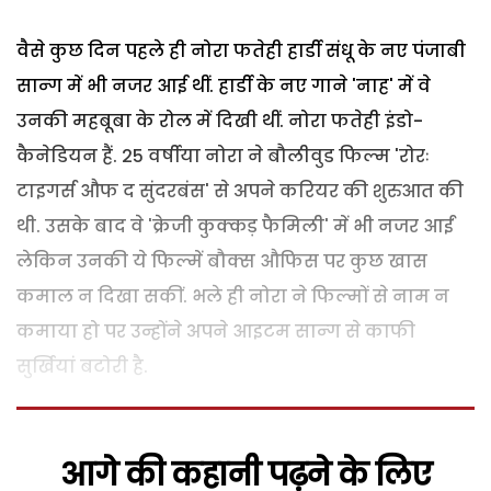
वैसे कुछ दिन पहले ही नोरा फतेही हार्डी संधू के नए पंजाबी
सान्ग में भी नजर आई थीं. हार्डी के नए गाने 'नाह' में वे
उनकी महबूबा के रोल में दिखी थीं. नोरा फतेही इंडो-
कैनेडियन हैं. 25 वर्षीया नोरा ने बौलीवुड फिल्म 'रोरः
टाइगर्स औफ द सुंदरबंस' से अपने करियर की शुरुआत की
थी. उसके बाद वे 'क्रेजी कुक्कड़ फैमिली' में भी नजर आईं
लेकिन उनकी ये फिल्में बौक्स औफिस पर कुछ खास
कमाल न दिखा सकीं. भले ही नोरा ने फिल्मों से नाम न
कमाया हो पर उन्होंने अपने आइटम सान्ग से काफी
सुर्खियां बटोरी है.
आगे की कहानी पढ़ने के लिए