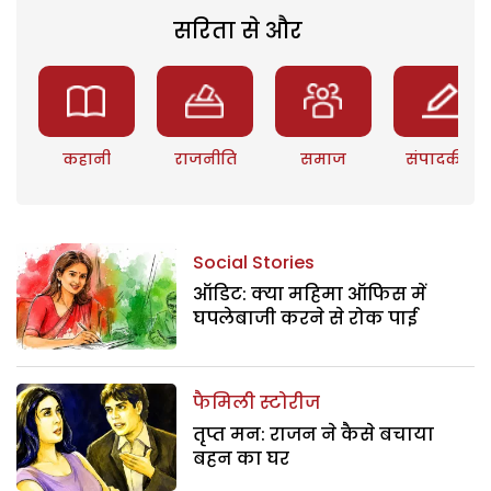
सरिता से और
कहानी
राजनीति
समाज
संपादकीय
Social Stories
ऑडिट: क्या महिमा ऑफिस में
घपलेबाजी करने से रोक पाई
फैमिली स्टोरीज
तृप्त मन: राजन ने कैसे बचाया
बहन का घर