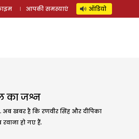
⚲
स्टोरी
लॉग इन
SUBSCRIBE
्राइम
आपकी समस्याएं
ऑडियो
ाल का जश्न
ी. अब खबर है कि रणवीर सिंह और दीपिका
वाना हो गए हैं.