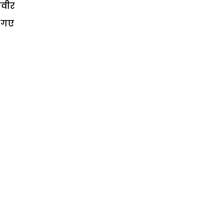
णवीर
ो गए