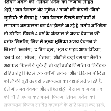
‘सिंघम अगेन’ की. ‘सिंघम अगेन’ का निर्माण रोहित
शेट्टी,अजय देवगन और मुकेश अंबानी की कंपनी ‘जियो
स्टूडियो’ ने किया है. अजय देवगन पिछले कई वर्षों से
लगातार असफलता का दंश झेलते आ रहे हैं. बतौर अभिनेता
तो छोड़िए, पिछले 4 वर्ष के अंतराल में अजय देवगन की
बतौर निर्माता, जिन में मुख्य भूमिका अजय देवगन ने
निभाई, ‘छलांग’, ‘द बिग बुल’, ‘भुज द प्राइड आफ इंडिया’,
‘रन वे 34’, ‘भोला’, ‘शैतान’, ‘औरों में कहां दम था’ जैसी 7
असफल फिल्में दे चुके हैं. तो वहीं बतौर निर्माता व निर्देशक
रोहित शेट्टी पिछले एक वर्ष में ‘सर्कस’ और ‘इंडियन पोलिस
फोर्स’ की बुरी तरह से असफलता का दंश झेलते आ रहे हैं.
ऐसे में अजय देवगन और रोहित शेट्टी ने साम दाम दंड भेद
की नीति अपना कर अपनी फिल्म ‘सिंघम अगेन’ को
सफलतम फिल्म साबित करवाने के सारे प्रयास कर डाले,