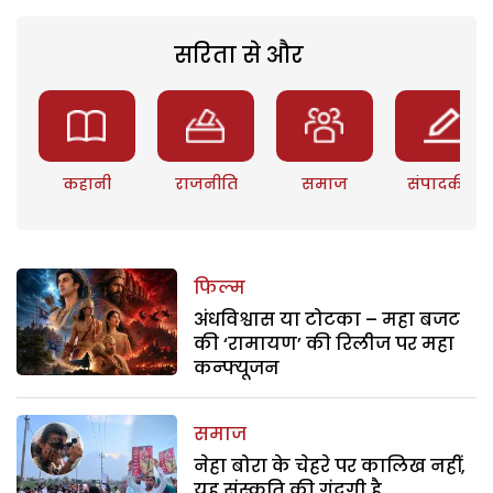
सरिता से और
कहानी
राजनीति
समाज
संपादकीय
फिल्म
अंधविश्वास या टोटका – महा बजट
की ‘रामायण’ की रिलीज पर महा
कन्फ्यूजन
समाज
नेहा बोरा के चेहरे पर कालिख नहीं,
यह संस्कृति की गंदगी है