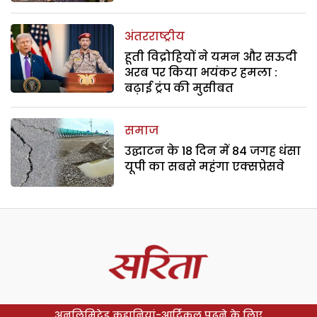
अंतरराष्ट्रीय
हूती विद्रोहियों ने यमन और सऊदी
अरब पर किया भयंकर हमला :
बढ़ाई ट्रंप की मुसीबत
समाज
उद्घाटन के 18 दिन में 84 जगह धंसा
यूपी का सबसे महंगा एक्सप्रेसवे
अनलिमिटेड कहानियां-आर्टिकल पढ़ने के लिए