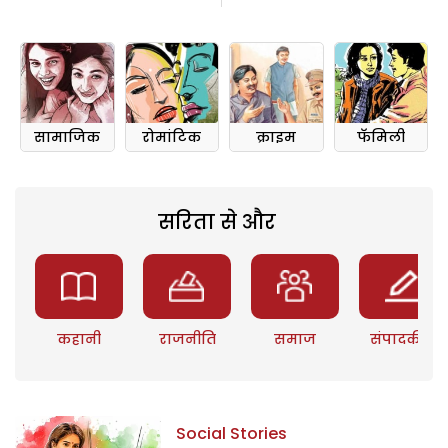
सामाजिक
रोमांटिक
क्राइम
फॅमिली
सरिता से और
कहानी
राजनीति
समाज
संपादकीय
Social Stories