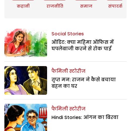
कहानी
राजनीति
समाज
संपादकीय
Social Stories
ऑडिट: क्या महिमा ऑफिस में
घपलेबाजी करने से रोक पाई
फैमिली स्टोरीज
तृप्त मन: राजन ने कैसे बचाया
बहन का घर
फैमिली स्टोरीज
Hindi Stories: आंगन का बिरवा