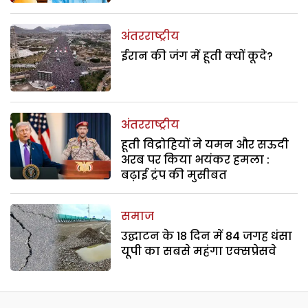
अंतरराष्ट्रीय
ईरान की जंग में हूती क्यों कूदे?
अंतरराष्ट्रीय
हूती विद्रोहियों ने यमन और सऊदी
अरब पर किया भयंकर हमला :
बढ़ाई ट्रंप की मुसीबत
समाज
उद्घाटन के 18 दिन में 84 जगह धंसा
यूपी का सबसे महंगा एक्सप्रेसवे