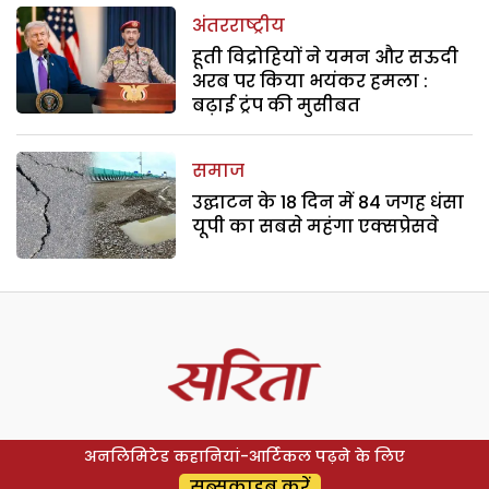
अंतरराष्ट्रीय
हूती विद्रोहियों ने यमन और सऊदी
अरब पर किया भयंकर हमला :
बढ़ाई ट्रंप की मुसीबत
समाज
उद्घाटन के 18 दिन में 84 जगह धंसा
यूपी का सबसे महंगा एक्सप्रेसवे
अनलिमिटेड कहानियां-आर्टिकल पढ़ने के लिए
सब्सक्राइब करें