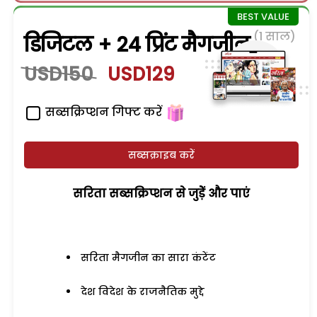
(1 साल)
डिजिटल + 24 प्रिंट मैगजीन
USD150
USD129
सब्सक्रिप्शन गिफ्ट करें
सब्सक्राइब करें
सरिता सब्सक्रिप्शन से जुड़ेें और पाएं
सरिता मैगजीन का सारा कंटेंट
देश विदेश के राजनैतिक मुद्दे