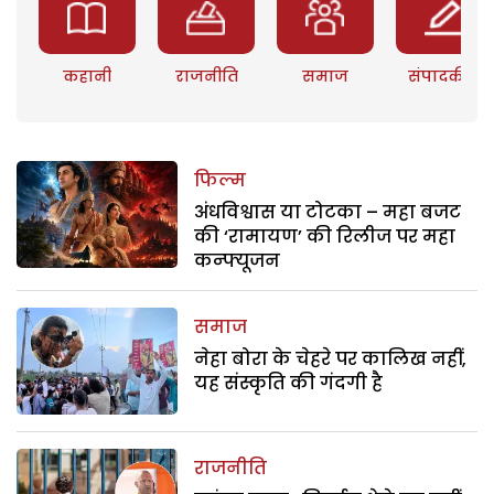
कहानी
राजनीति
समाज
संपादकीय
फिल्म
अंधविश्वास या टोटका – महा बजट
की ‘रामायण’ की रिलीज पर महा
कन्फ्यूजन
समाज
नेहा बोरा के चेहरे पर कालिख नहीं,
यह संस्कृति की गंदगी है
राजनीति