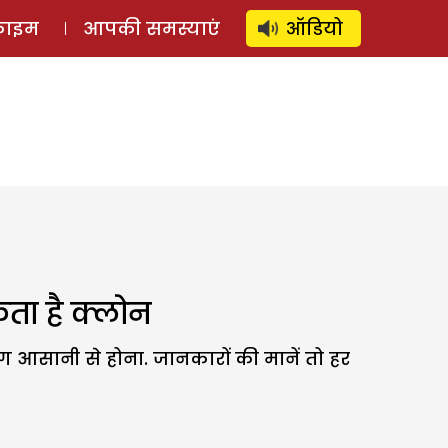
⚲
स्टोरी
लॉग इन
SUBSCRIBE
्राइम
आपकी समस्याएं
ऑडियो
कता है क्लोन
िंग आसानी से होना. जानकारों की मानें तो हर