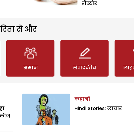
रीस्टोर
रिता से और
समाज
संपादकीय
लाइ
कहानी
हा
Hindi Stories: लाचार
िलीज