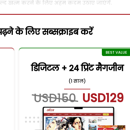
े जल्द खत्म करने के लिए अहम कदम उठाए जाएंगे.
़ने के लिए सब्सक्राइब करें
डिजिटल + 24 प्रिंट मैगजीन
(1 साल)
USD150
USD129