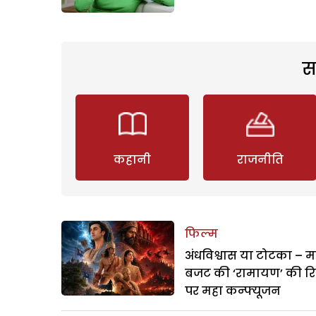
स
कहानी
राजनीति
फिल्म
अंधविश्वास या टोटका – म
बजट की ‘रामायण’ की र
पर महा कन्फ्यूजन