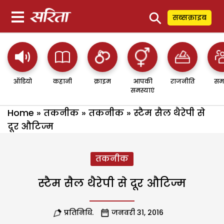
⚲
सब्सक्राइब
ऑडियो
कहानी
क्राइम
आपकी
राजनीति
सम
समस्याएं
Home
»
तकनीक
»
तकनीक
»
स्टैम सैल थैरेपी से
दूर औटिज्म
तकनीक
स्टैम सैल थैरेपी से दूर औटिज्म
प्रतिनिधि.
जनवरी 31, 2016