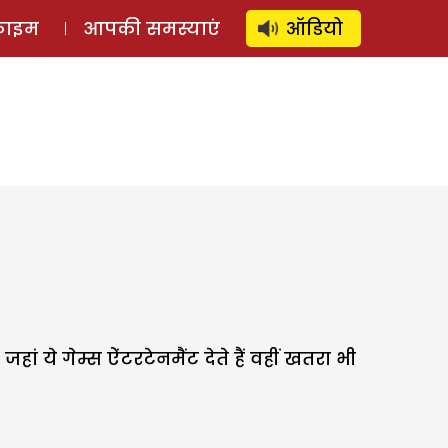
⚲
स्टोरी
लॉग इन
SUBSCRIBE
्राइम
आपकी समस्याएं
ऑडियो
ां ये गेम्स ऐंटरटेनमैंट देते हैं वहीं खतरा भी