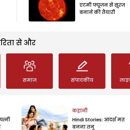
एटमी फ्यूजन से सूरज
बनाने की तैयारी
रिता से और
समाज
संपादकीय
लाइ
कहानी
पत्नी
Hindi Stories: आदर्श मत
र
बनना तनु