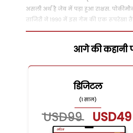
असली अर्थ है जेब में पड़ा हुआ राक्षस. पो
ताजिरी ने 1990 में इस गेम की एक रूपरेखा तै
आगे की कहानी पढ
डिजिटल
(1 साल)
USD99
USD49