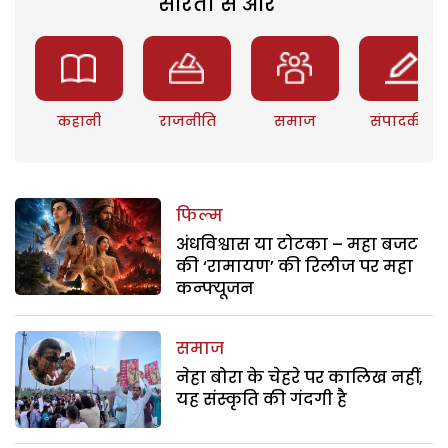
सरिता से और
कहानी
राजनीति
समाज
संपादकीय
फिल्म
अंधविश्वास या टोटका – महा बजट
की ‘रामायण’ की रिलीज पर महा
कन्फ्यूजन
समाज
नेहा बोरा के चेहरे पर कालिख नहीं,
यह संस्कृति की गंदगी है