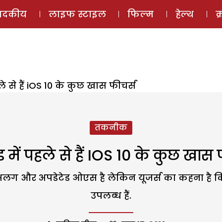
ई-मैगज़ीन
ऑडियो 
पादकीय
लाइफ स्टाइल
फिल्म
हेल्थ
क
पहले से हैं iOS 10 के कुछ खास फीचर्स
तकनीक
यड में पहले से हैं IOS 10 के कुछ खास
ग और अपडेटेड ओएस है लेकिन यूजर्स का कहना है कि इसम
उपलब्‍ध हैं.