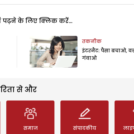
पढ़ने के लिए क्लिक करें...
तकनीक
इंटरनैट: पैसा बचाओ, वक
गंवाओ
रिता से और
समाज
संपादकीय
लाइ