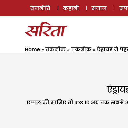
राजनीति
कहानी
समाज
सं
Home
»
तकनीक
»
तकनीक
»
एंड्रायड में 
एंड्रा
एप्‍पल की मानिए तो IOS 10 अब तक सबसे अल