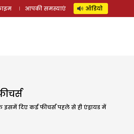
⚲
स्टोरी
लॉग इन
SUBSCRIBE
्राइम
आपकी समस्याएं
ऑडियो
 फीचर्स
ें दिए कई फीचर्स पहले से ही एंड्रायड में