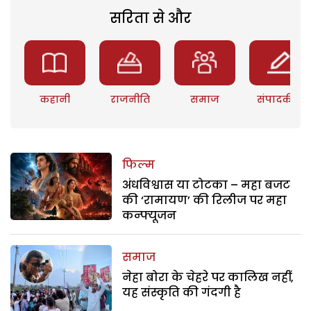
सरिता से और
कहानी
राजनीति
समाज
संपादकीय
फिल्म
अंधविश्वास या टोटका – महा बजट
की ‘रामायण’ की रिलीज पर महा
कन्फ्यूजन
समाज
नेहा बोरा के चेहरे पर कालिख नहीं,
यह संस्कृति की गंदगी है