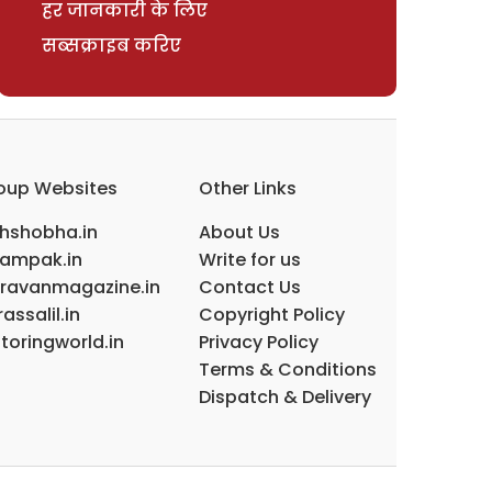
हर जानकारी के लिए
सब्सक्राइब करिए
oup Websites
Other Links
ihshobha.in
About Us
ampak.in
Write for us
ravanmagazine.in
Contact Us
assalil.in
Copyright Policy
toringworld.in
Privacy Policy
Terms & Conditions
Dispatch & Delivery