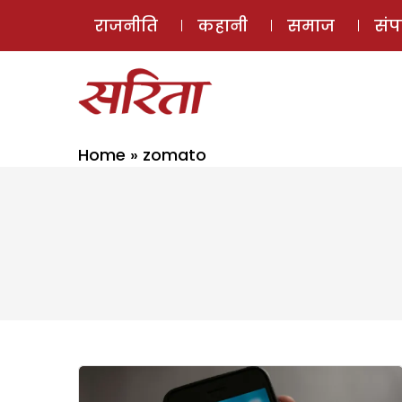
राजनीति
कहानी
समाज
सं
Home
»
zomato