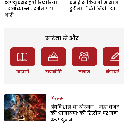
इन्फ्लुएंसर हर्षा रिछारिया
एआई से कितनी आसान
पर आध्यात्म प्रदर्शन पड़ा
हुई लोगों की जिंदगियां
भारी
सरिता से और
कहानी
राजनीति
समाज
संपादकीय
फिल्म
अंधविश्वास या टोटका – महा बजट
की ‘रामायण’ की रिलीज पर महा
कन्फ्यूजन