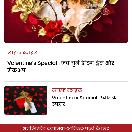
लाइफ स्टाइल
Valentine’s Special : जब चुनें डेटिंग ड्रेस और
मेकअप
लाइफ स्टाइल
Valentine’s Special : प्यार का
उपहार
साजसज्जा
अनलिमिटेड कहानियां-आर्टिकल पढ़ने के लिए