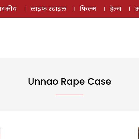
ई-मैगज़ीन
ऑडियो 
पादकीय
लाइफ स्टाइल
फिल्म
हेल्थ
क
Unnao Rape Case